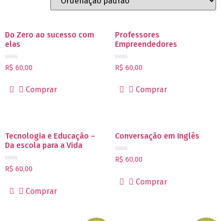
Do Zero ao sucesso com
Professores
elas
Empreendedores
Avaliação
Avaliação
R$
60,00
R$
60,00
0
0
de
de
5
5
Comprar
Comprar
Tecnologia e Educação –
Conversação em Inglês
Da escola para a Vida
Avaliação
R$
60,00
0
Avaliação
R$
60,00
de
0
5
de
Comprar
5
Comprar