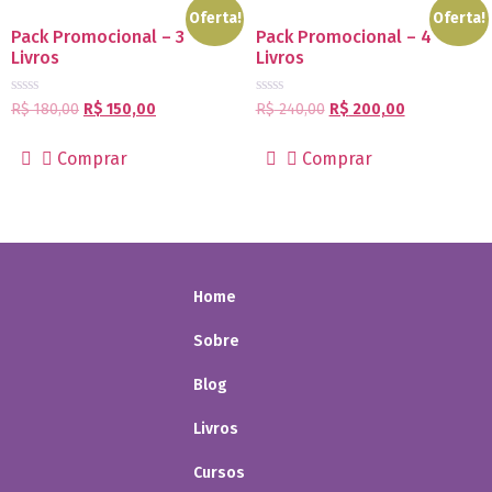
Oferta!
Oferta!
Pack Promocional – 3
Pack Promocional – 4
Livros
Livros
Avaliação
Avaliação
R$
180,00
R$
150,00
R$
240,00
R$
200,00
0
0
de
de
5
5
Comprar
Comprar
Home
Sobre
Blog
Livros
Cursos